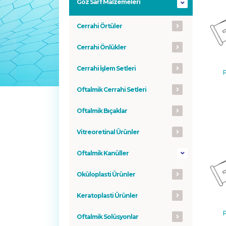
Göz Sarf Malzemeleri
Cerrahi Örtüler
Cerrahi Önlükler
Cerrahi İşlem Setleri
Oftalmik Cerrahi Setleri
Oftalmik Bıçaklar
Vitreoretinal Ürünler
Oftalmik Kanüller
Oküloplasti Ürünler
Keratoplasti Ürünler
Oftalmik Solüsyonlar