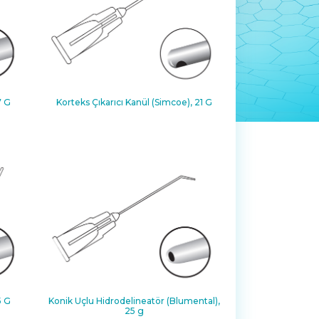
7 G
Korteks Çıkarıcı Kanül (Simcoe), 21 G
5 G
Konik Uçlu Hidrodelineatör (Blumental),
25 g