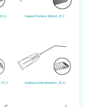
20 G
Kapsül Parlatıcı (Kratz), 21 G
, 27 G
Nükleus Hidrodisektör, 25 G