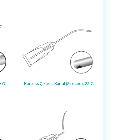
0 G
Korteks Çıkarıcı Kanül (Simcoe), 23 G