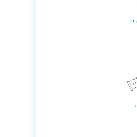
İrr
R