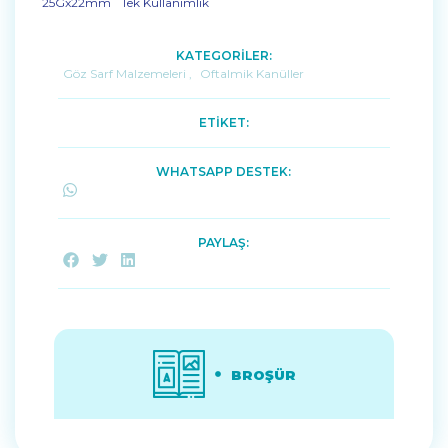
¨25Gx22mm ¨Tek Kullanımlık
KATEGORİLER:
Göz Sarf Malzemeleri
,
Oftalmik Kanüller
ETİKET:
WHATSAPP DESTEK:
PAYLAŞ:
BROŞÜR