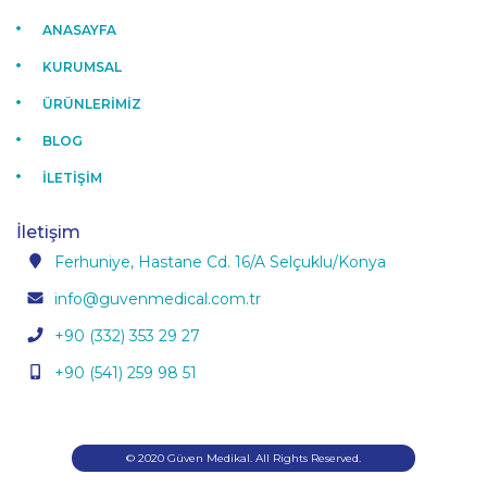
ANASAYFA
KURUMSAL
ÜRÜNLERİMİZ
BLOG
İLETİŞİM
İletişim
Ferhuniye, Hastane Cd. 16/A Selçuklu/Konya
info@guvenmedical.com.tr
+90 (332) 353 29 27
+90 (541) 259 98 51
© 2020 Güven Medikal. All Rights Reserved.