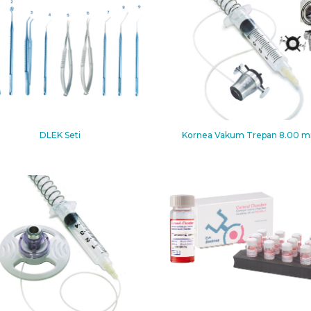
DLEK Seti
Kornea Vakum Trepan 8.00 