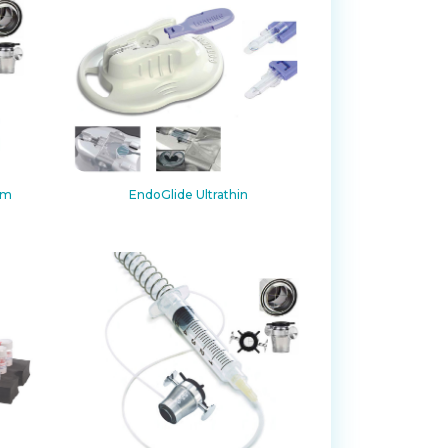
mm
EndoGlide Ultrathin