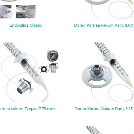
EndoGlide Classic
Donör Kornea Vakum Panç 8.0
ornea Vakum Trepan 7.75 mm
Donör Kornea Vakum Panç 6.2