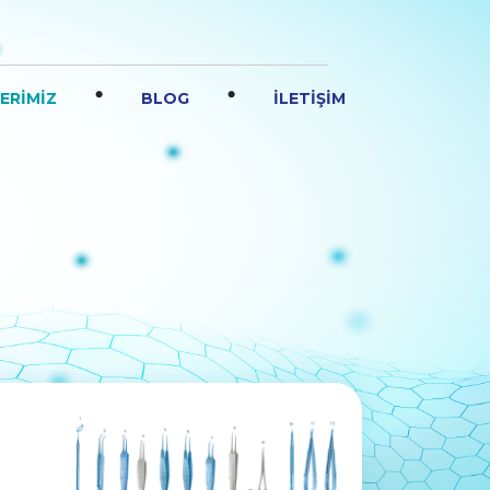
.
.
ERİMİZ
BLOG
İLETİŞİM