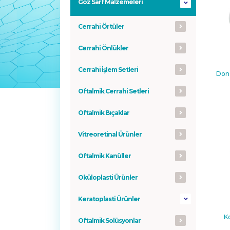
Göz Sarf Malzemeleri
Cerrahi Örtüler
Cerrahi Önlükler
Cerrahi İşlem Setleri
Don
Oftalmik Cerrahi Setleri
Oftalmik Bıçaklar
Vitreoretinal Ürünler
Oftalmik Kanüller
Oküloplasti Ürünler
Keratoplasti Ürünler
K
Oftalmik Solüsyonlar