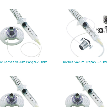
ör Kornea Vakum Panç 9.25 mm
Kornea Vakum Trepan 6.75 