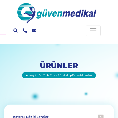
ÜRÜNLER
Anasayfa
Tıbbi Cihaz & Endoskop Dezenfektanları
Katarak Göz İçi Lensler