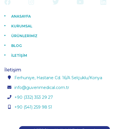
ANASAYFA
KURUMSAL
ÜRÜNLERİMİZ
BLOG
İLETİŞİM
İletişim
Ferhuniye, Hastane Cd. 16/A Selçuklu/Konya
info@guvenmedical.com.tr
+90 (332) 353 29 27
+90 (541) 259 98 51