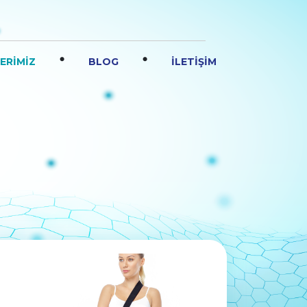
.
.
ERİMİZ
BLOG
İLETİŞİM