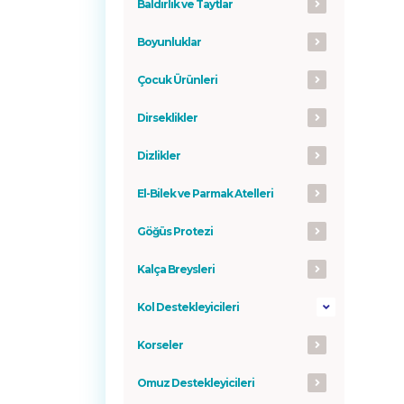
Baldırlık ve Taytlar
Boyunluklar
Çocuk Ürünleri
Dirseklikler
Dizlikler
El-Bilek ve Parmak Atelleri
Göğüs Protezi
Kalça Breysleri
Kol Destekleyicileri
Korseler
Omuz Destekleyicileri