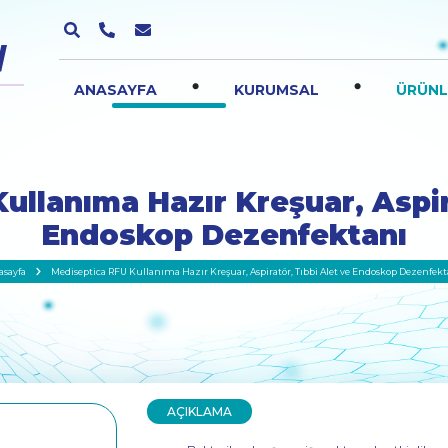
.
.
ANASAYFA
KURUMSAL
ÜRÜNL
ullanıma Hazır Kreşuar, Aspira
Endoskop Dezenfektanı
asayfa
Mediseptica RFU Kullanıma Hazır Kreşuar, Aspiratör, Tıbbi Alet ve Endoskop Dezenfek
AÇIKLAMA