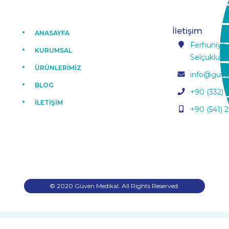
İletişim
ANASAYFA
Ferhuniye,
KURUMSAL
Selçuklu/K
ÜRÜNLERİMİZ
info@guve
BLOG
+90 (332) 
İLETİŞİM
+90 (541) 2
© 2020 Güven Medikal. All Rights Reserved.