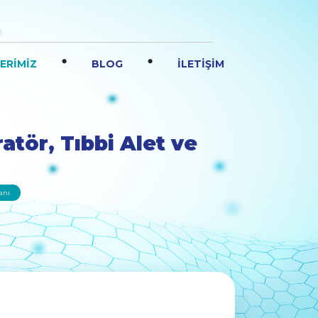
.
.
ERİMİZ
BLOG
İLETİŞİM
tör, Tıbbi Alet ve
tanı