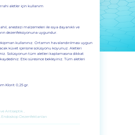
rrahi aletler için kullanım
dahil, anestezi malzemeleri ile ısıya dayanıklı ve
rların dezenfeksiyonuna uygundur.
cu ekipman kullanınız. Ortamın havalandırılması uygun
lacak küvet içerisine solüsyonu koyunuz. Aletleri
niz. Solüsyonun tüm aletleri kaplamasına dikkat
kaydediniz. Etki süresince bekleyiniz. Tüm aletleri
m Klorit 0,25 gr.
ve Antiseptik
,
& Endoskop Dezenfektanları