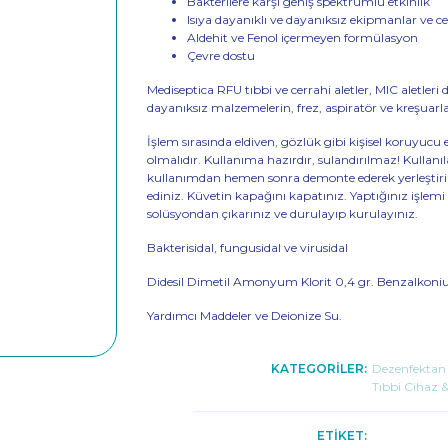
Bakterilere karşı geniş spektrumlu etkinlik
Isıya dayanıklı ve dayanıksız ekipmanlar ve ce
Aldehit ve Fenol içermeyen formülasyon
Çevre dostu
Mediseptica RFU tıbbi ve cerrahi aletler, MIC aletleri 
dayanıksız malzemelerin, frez, aspiratör ve kreşua
İşlem sırasında eldiven, gözlük gibi kişisel koruyu
olmalıdır. Kullanıma hazırdır, sulandırılmaz! Kullanı
kullanımdan hemen sonra demonte ederek yerleştiri
ediniz. Küvetin kapağını kapatınız. Yaptığınız işlemi 
solüsyondan çıkarınız ve durulayıp kurulayınız.
Bakterisidal, fungusidal ve virusidal
Didesil Dimetil Amonyum Klorit 0,4 gr. Benzalkoniu
Yardımcı Maddeler ve Deionize Su.
KATEGORİLER:
Dezenfektan 
Tıbbi Cihaz 
ETİKET: