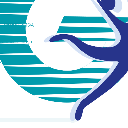
 Hastane Cd. 16/A
onya
nmedical.com.tr
353 29 27
59 98 51