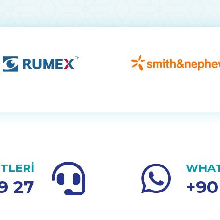
TLERİ
WHAT
9 27
+90