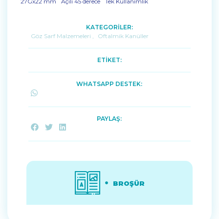
¨27Gx22 mm ¨Açılı 45 derece ¨Tek Kullanımlık
KATEGORİLER:
Göz Sarf Malzemeleri
,
Oftalmik Kanüller
ETİKET:
WHATSAPP DESTEK:
PAYLAŞ:
BROŞÜR