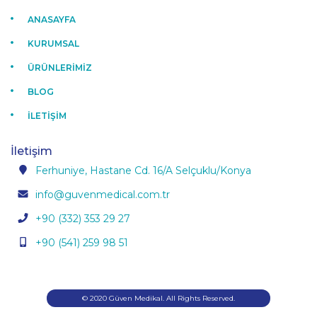
ANASAYFA
KURUMSAL
ÜRÜNLERİMİZ
BLOG
İLETİŞİM
İletişim
Ferhuniye, Hastane Cd. 16/A Selçuklu/Konya
info@guvenmedical.com.tr
+90 (332) 353 29 27
+90 (541) 259 98 51
© 2020 Güven Medikal. All Rights Reserved.