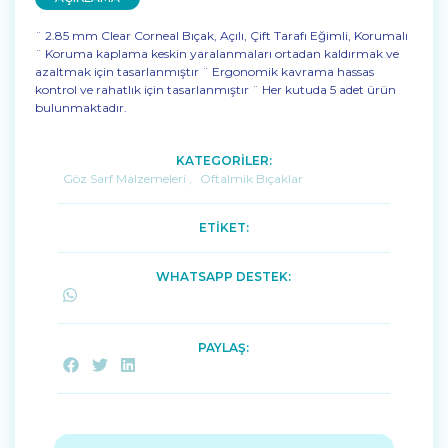
¨ 2.85 mm Clear Corneal Bıçak, Açılı, Çift Tarafı Eğimli, Korumalı
¨ Koruma kaplama keskin yaralanmaları ortadan kaldırmak ve
azaltmak için tasarlanmıştır ¨ Ergonomik kavrama hassas
kontrol ve rahatlık için tasarlanmıştır ¨ Her kutuda 5 adet ürün
bulunmaktadır.
KATEGORİLER:
Göz Sarf Malzemeleri
,
Oftalmik Bıçaklar
ETİKET:
WHATSAPP DESTEK:
PAYLAŞ: