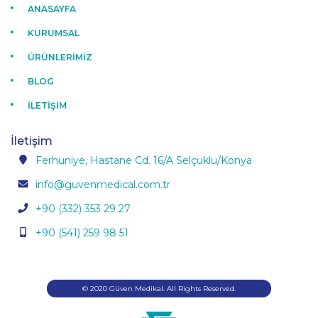
ANASAYFA
KURUMSAL
ÜRÜNLERİMİZ
BLOG
İLETİŞİM
İletişim
Ferhuniye, Hastane Cd. 16/A Selçuklu/Konya
info@guvenmedical.com.tr
+90 (332) 353 29 27
+90 (541) 259 98 51
© 2020 Güven Medikal. All Rights Reserved.