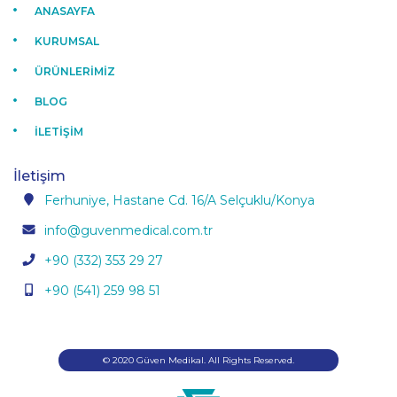
ANASAYFA
KURUMSAL
ÜRÜNLERİMİZ
BLOG
İLETİŞİM
İletişim
Ferhuniye, Hastane Cd. 16/A Selçuklu/Konya
info@guvenmedical.com.tr
+90 (332) 353 29 27
+90 (541) 259 98 51
© 2020 Güven Medikal. All Rights Reserved.