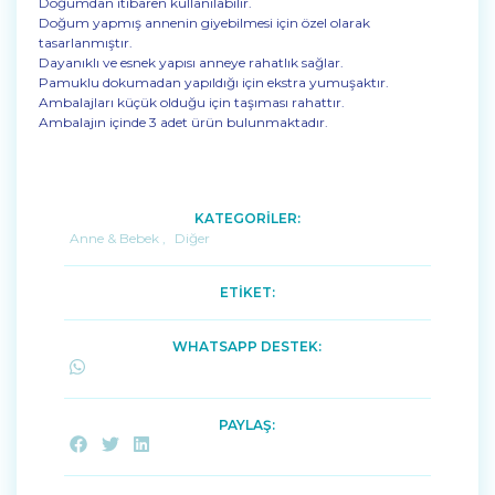
Doğumdan itibaren kullanılabilir.
Doğum yapmış annenin giyebilmesi için özel olarak
tasarlanmıştır.
Dayanıklı ve esnek yapısı anneye rahatlık sağlar.
Pamuklu dokumadan yapıldığı için ekstra yumuşaktır.
Ambalajları küçük olduğu için taşıması rahattır.
Ambalajın içinde 3 adet ürün bulunmaktadır.
KATEGORİLER:
Anne & Bebek
,
Diğer
ETİKET:
WHATSAPP DESTEK:
PAYLAŞ: