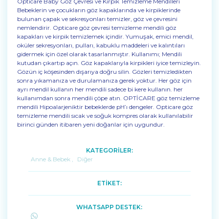
Opticare Baby Göz Çevresi ve Kirpik Temizleme Mendilleri
Bebeklerin ve çocukların göz kapaklarında ve kirpiklerinde
bulunan çapak ve sekresyonları temizler, göz ve çevresini
nemlendirir. Opticare göz çevresi temizleme mendili göz
kapakları ve kirpik temizlemek içindir. Yumuşak, emici mendil,
oküler sekresyonları, pulları, kabuklu maddeleri ve kalıntıları
gidermek için özel olarak tasarlanmıştır. Kullanımı; Mendili
kutudan çıkartıp açın. Göz kapaklarıyla kirpikleri iyice temizleyin.
Gözün iç köşesinden dışarıya doğru silin. Gözleri temizledikten
sonra yıkamanıza ve durulamanıza gerek yoktur. Her göz için
ayrı mendil kullanın her mendili sadece bi kere kullanın. her
kullanımdan sonra mendili çöpe atın. OPTİCARE göz temizleme
mendili Hipoalarjeniktir bebeklerde pH’ı dengeler. Opticare göz
temizleme mendili sıcak ve soğuk kompres olarak kullanılabilir
birinci günden itibaren yeni doğanlar için uygundur.
KATEGORİLER:
Anne & Bebek
,
Diğer
ETİKET:
WHATSAPP DESTEK: