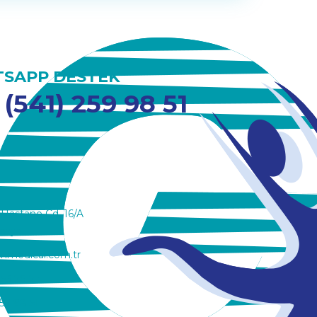
SAPP DESTEK
 (541) 259 98 51
 Hastane Cd. 16/A
onya
nmedical.com.tr
353 29 27
59 98 51