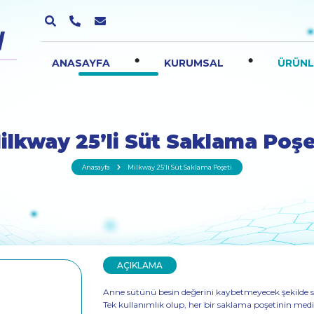
.
.
ANASAYFA
KURUMSAL
ÜRÜNL
ilkway 25’li Süt Saklama Poşe
Anasayfa
Milkway 25’li Süt Saklama Poşeti
AÇIKLAMA
Anne sütünü besin değerini kaybetmeyecek şekilde s
Tek kullanımlık olup, her bir saklama poşetinin medik