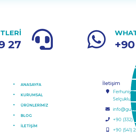
TLERİ
WHAT
9 27
+90
İletişim
ANASAYFA
Ferhuniye,
KURUMSAL
Selçuklu/K
ÜRÜNLERİMİZ
info@guve
BLOG
+90 (332) 
İLETİŞİM
+90 (541) 2