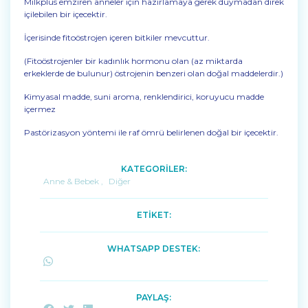
Milkplus emziren anneler için hazırlamaya gerek duymadan direk
içilebilen bir içecektir.
İçerisinde fitoöstrojen içeren bitkiler mevcuttur.
(Fitoöstrojenler bir kadınlık hormonu olan (az miktarda
erkeklerde de bulunur) östrojenin benzeri olan doğal maddelerdir.)
Kimyasal madde, suni aroma, renklendirici, koruyucu madde
içermez
Pastörizasyon yöntemi ile raf ömrü belirlenen doğal bir içecektir.
KATEGORİLER:
Anne & Bebek
,
Diğer
ETİKET:
WHATSAPP DESTEK:
PAYLAŞ: