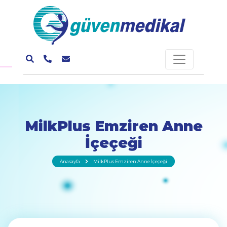
MilkPlus Emziren Anne
İçeçeği
Anasayfa
MilkPlus Emziren Anne İçeçeği