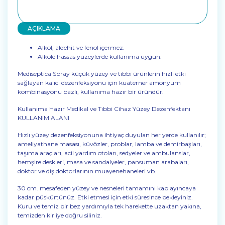
AÇIKLAMA
Alkol, aldehit ve fenol içermez.
Alkole hassas yüzeylerde kullanıma uygun.
Mediseptica Spray küçük yüzey ve tıbbi ürünlerin hızlı etki
sağlayan kalıcı dezenfeksiyonu için kuaterner amonyum
kombinasyonu bazlı, kullanıma hazır bir üründür.
Kullanıma Hazır Medikal ve Tıbbi Cihaz Yüzey Dezenfektanı
KULLANIM ALANI
Hızlı yüzey dezenfeksiyonuna ihtiyaç duyulan her yerde kullanılır;
ameliyathane masası, küvözler, problar, lamba ve demirbaşları,
taşıma araçları, acil yardım otoları, sedyeler ve ambulanslar,
hemşire deskleri, masa ve sandalyeler, pansuman arabaları,
doktor ve diş doktorlarının muayenehaneleri vb.
30 cm. mesafeden yüzey ve nesneleri tamamını kaplayıncaya
kadar püskürtünüz. Etki etmesi için etki süresince bekleyiniz.
Kuru ve temiz bir bez yardımıyla tek harekette uzaktan yakına,
temizden kirliye doğru siliniz.