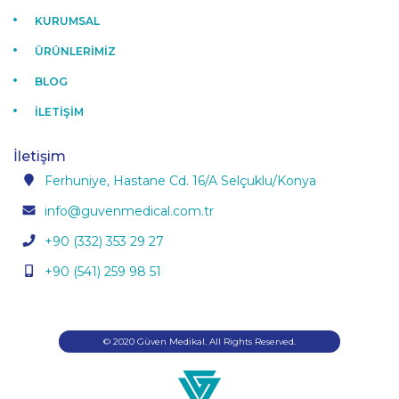
KURUMSAL
ÜRÜNLERİMİZ
BLOG
İLETİŞİM
İletişim
Ferhuniye, Hastane Cd. 16/A Selçuklu/Konya
info@guvenmedical.com.tr
+90 (332) 353 29 27
+90 (541) 259 98 51
© 2020 Güven Medikal. All Rights Reserved.