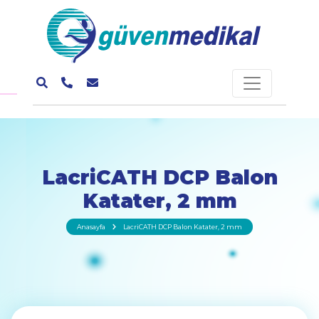
LacriCATH DCP Balon
Katater, 2 mm
Anasayfa
LacriCATH DCP Balon Katater, 2 mm