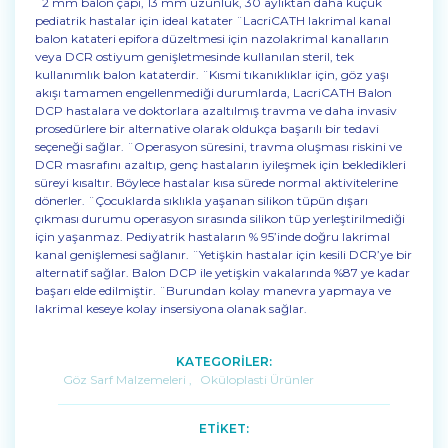
¨2 mm balon çapı, 13 mm uzunluk, 30 aylıktan daha küçük
pediatrik hastalar için ideal katater ¨LacriCATH lakrimal kanal
balon katateri epifora düzeltmesi için nazolakrimal kanalların
veya DCR ostiyum genişletmesinde kullanılan steril, tek
kullanımlık balon kataterdir. ¨Kısmi tıkanıklıklar için, göz yaşı
akışı tamamen engellenmediği durumlarda, LacriCATH Balon
DCP hastalara ve doktorlara azaltılmış travma ve daha invasiv
prosedürlere bir alternative olarak oldukça başarılı bir tedavi
seçeneği sağlar. ¨Operasyon süresini, travma oluşması riskini ve
DCR masrafını azaltıp, genç hastaların iyileşmek için bekledikleri
süreyi kısaltır. Böylece hastalar kısa sürede normal aktivitelerine
dönerler. ¨Çocuklarda sıklıkla yaşanan silikon tüpün dışarı
çıkması durumu operasyon sırasında silikon tüp yerleştirilmediği
için yaşanmaz. Pediyatrik hastaların % 95’inde doğru lakrimal
kanal genişlemesi sağlanır. ¨Yetişkin hastalar için kesili DCR’ye bir
alternatif sağlar. Balon DCP ile yetişkin vakalarında %87 ye kadar
başarı elde edilmiştir. ¨Burundan kolay manevra yapmaya ve
lakrimal keseye kolay insersiyona olanak sağlar.
KATEGORİLER:
Göz Sarf Malzemeleri
,
Oküloplasti Ürünler
ETİKET: