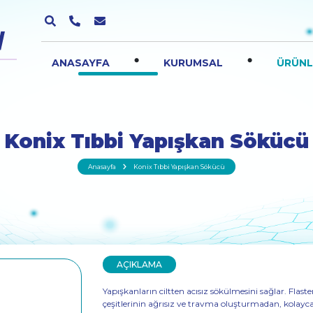
.
.
ANASAYFA
KURUMSAL
ÜRÜNL
Konix Tıbbi Yapışkan Sökücü
Anasayfa
Konix Tıbbi Yapışkan Sökücü
AÇIKLAMA
Yapışkanların ciltten acısız sökülmesini sağlar. Flaste
çeşitlerinin ağrısız ve travma oluşturmadan, kolayca c