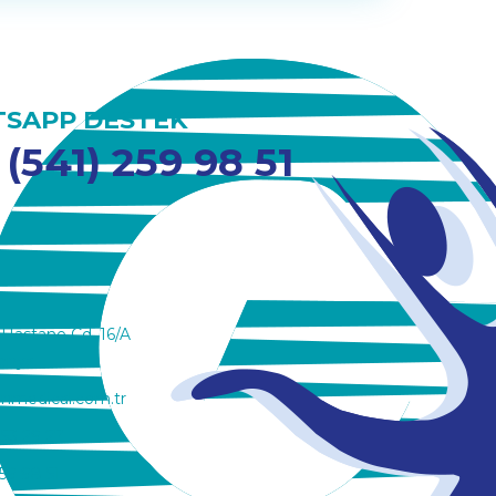
SAPP DESTEK
 (541) 259 98 51
 Hastane Cd. 16/A
onya
nmedical.com.tr
353 29 27
59 98 51