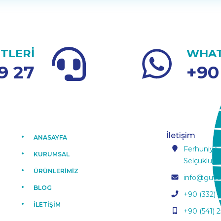
TLERİ
WHAT
9 27
+90
İletişim
ANASAYFA
Ferhuniye,
KURUMSAL
Selçuklu/K
ÜRÜNLERİMİZ
info@guve
BLOG
+90 (332) 
İLETİŞİM
+90 (541) 2