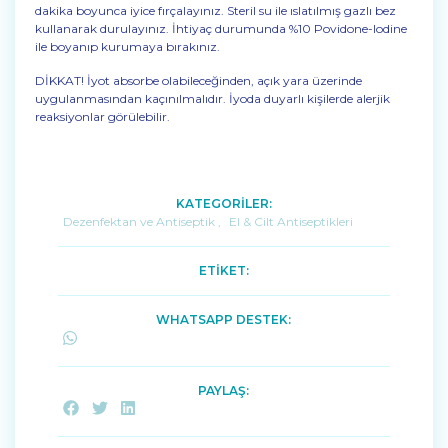
dakika boyunca iyice fırçalayınız. Steril su ile ıslatılmış gazlı bez
kullanarak durulayınız. İhtiyaç durumunda %10 Povidone-Iodine
ile boyanıp kurumaya bırakınız.
DİKKAT! İyot absorbe olabileceğinden, açık yara üzerinde
uygulanmasından kaçınılmalıdır. İyoda duyarlı kişilerde alerjik
reaksiyonlar görülebilir.
KATEGORİLER:
Dezenfektan ve Antiseptik
,
El & Cilt Antiseptikleri
ETİKET:
WHATSAPP DESTEK:
PAYLAŞ: