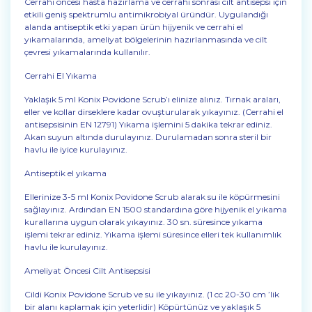
Cerrahi öncesi hasta hazırlama ve cerrahi sonrası cilt antisepsi için
etkili geniş spektrumlu antimikrobiyal üründür. Uygulandığı
alanda antiseptik etki yapan ürün hijyenik ve cerrahi el
yıkamalarında, ameliyat bölgelerinin hazırlanmasında ve cilt
çevresi yıkamalarında kullanılır.
Cerrahi El Yıkama
Yaklaşık 5 ml Konix Povidone Scrub’ı elinize alınız. Tırnak araları,
eller ve kollar dirseklere kadar ovuşturularak yıkayınız. (Cerrahi el
antisepsisinin EN 12791) Yıkama işlemini 5 dakika tekrar ediniz.
Akan suyun altında durulayınız. Durulamadan sonra steril bir
havlu ile iyice kurulayınız.
Antiseptik el yıkama
Ellerinize 3-5 ml Konix Povidone Scrub alarak su ile köpürmesini
sağlayınız. Ardından EN 1500 standardına göre hijyenik el yıkama
kurallarına uygun olarak yıkayınız. 30 sn. süresince yıkama
işlemi tekrar ediniz. Yıkama işlemi süresince elleri tek kullanımlık
havlu ile kurulayınız.
Ameliyat Öncesi Cilt Antisepsisi
Cildi Konix Povidone Scrub ve su ile yıkayınız. (1 cc 20-30 cm ’lik
bir alanı kaplamak için yeterlidir) Köpürtünüz ve yaklaşık 5