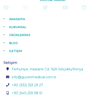
ANASAYFA
KURUMSAL
ÜRÜNLERİMİZ
BLOG
İLETİŞİM
İletişim
Ferhuniye, Hastane Cd. 16/A Selçuklu/Konya
info@guvenmedical.com.tr
+90 (332) 353 29 27
+90 (541) 259 98 51