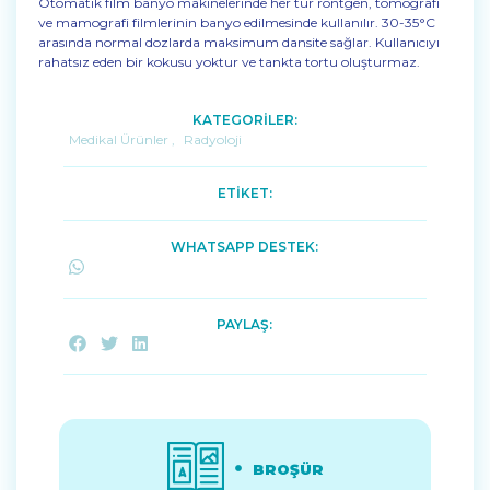
Otomatik film banyo makinelerinde her tür röntgen, tomografi
ve mamografi filmlerinin banyo edilmesinde kullanılır. 30-35°C
arasında normal dozlarda maksimum dansite sağlar. Kullanıcıyı
rahatsız eden bir kokusu yoktur ve tankta tortu oluşturmaz.
KATEGORİLER:
Medikal Ürünler
,
Radyoloji
ETİKET:
WHATSAPP DESTEK:
PAYLAŞ:
BROŞÜR