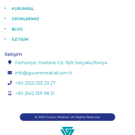
KURUMSAL
ÜRÜNLERİMİZ
BLOG
İLETİŞİM
İletişim
Ferhuniye, Hastane Cd. 16/A Selçuklu/Konya
info@guvenmedical.com.tr
+90 (332) 353 29 27
+90 (541) 259 98 51
© 2020 Güven Medikal. All Rights Reserved.