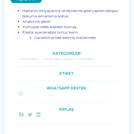
Hastanın ihtiyaçlarına ve ölçülerine göre yapılan dikişsiz
dokuma ısmarlama kolluk.
Anatomik şekilli
Yumuşak nefes alabilen kumaş.
Elastik ayarlanabilir omuz kısmı.
Garantili ve test edilmiş malzemeler.
KATEGORİLER:
Yara Bakım
,
Yanık Basi Giysileri - Lenfödem
ETİKET:
WHATSAPP DESTEK:
PAYLAŞ: