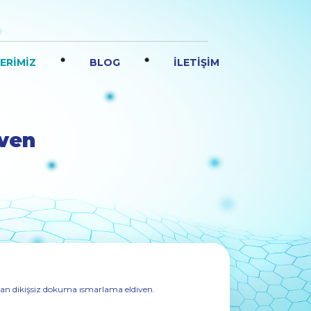
.
.
ERİMİZ
BLOG
İLETİŞİM
iven
ılan dikişsiz dokuma ısmarlama eldiven.