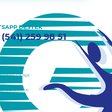
SAPP DESTEK
 (541) 259 98 51
 Hastane Cd. 16/A
onya
nmedical.com.tr
353 29 27
59 98 51