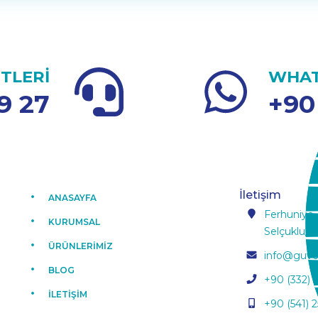
TLERİ
WHAT
9 27
+90
İletişim
ANASAYFA
Ferhuniye,
KURUMSAL
Selçuklu/K
ÜRÜNLERİMİZ
info@guve
BLOG
+90 (332) 
İLETİŞİM
+90 (541) 2