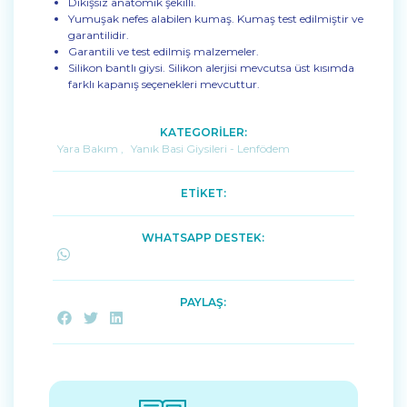
Dikişsiz anatomik şekilli.
Yumuşak nefes alabilen kumaş. Kumaş test edilmiştir ve
garantilidir.
Garantili ve test edilmiş malzemeler.
Silikon bantlı giysi. Silikon alerjisi mevcutsa üst kısımda
farklı kapanış seçenekleri mevcuttur.
KATEGORİLER:
Yara Bakım
,
Yanık Basi Giysileri - Lenfödem
ETİKET:
WHATSAPP DESTEK:
PAYLAŞ: