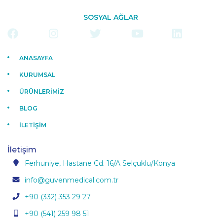
SOSYAL AĞLAR
ANASAYFA
KURUMSAL
ÜRÜNLERİMİZ
BLOG
İLETİŞİM
İletişim
Ferhuniye, Hastane Cd. 16/A Selçuklu/Konya
info@guvenmedical.com.tr
+90 (332) 353 29 27
+90 (541) 259 98 51