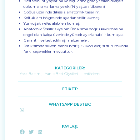
Hastanın ihtiyaçlarına ve ölçülerine göre yapılan dikişsiz
dokuma ısmarlama yelek.(14 yaştan itibaren)
Göğüs üzerinde dikişsiz anatomik tasarım.
Koltuk altı bölgesinde ayarlanabilir kumaş.
Yumuşak nefes alabilen kumaş.
Anatomik Şekilli: Giysinin Üst kısma doğru kıvrılmasına
engel olan kalça üzerinde yüksek ayarlanabilir kumaşta.
Garantili ve test edilmiş malzemeler.
Üst kısımda silikon bantlı bitiriş. Silikon alerjisi durumunda
farklı seçenekler mevcuttur.
KATEGORİLER:
Yara Bakım
,
Yanık Basi Giysileri - Lenfödem
ETİKET:
WHATSAPP DESTEK:
PAYLAŞ: