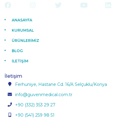
ANASAYFA
KURUMSAL
ÜRÜNLERİMİZ
BLOG
İLETİŞİM
İletişim
Ferhuniye, Hastane Cd. 16/A Selçuklu/Konya
info@guvenmedical.com.tr
+90 (332) 353 29 27
+90 (541) 259 98 51