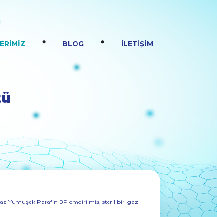
.
.
ERİMİZ
BLOG
İLETİŞİM
tü
az Yumuşak Parafin BP emdirilmiş, steril bir gaz