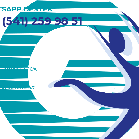
SAPP DESTEK
 (541) 259 98 51
 Hastane Cd. 16/A
onya
nmedical.com.tr
353 29 27
59 98 51