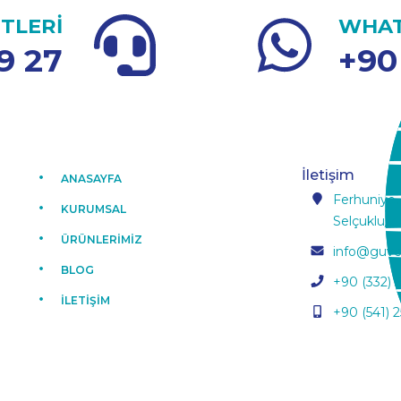
TLERİ
WHAT
9 27
+90
İletişim
ANASAYFA
Ferhuniye,
KURUMSAL
Selçuklu/K
ÜRÜNLERİMİZ
info@guve
BLOG
+90 (332) 
İLETİŞİM
+90 (541) 2