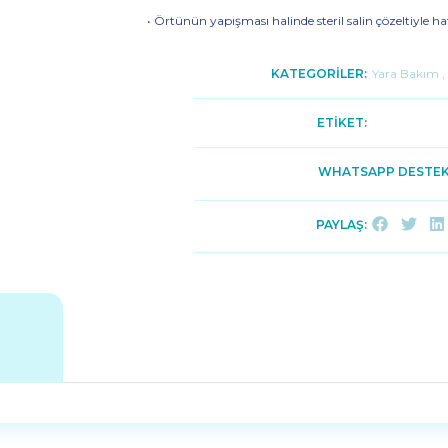
• Örtünün yapışması halinde steril salin çözeltiyle hafi
KATEGORİLER:
Yara Bakım
,
ETİKET:
WHATSAPP DESTEK
PAYLAŞ: