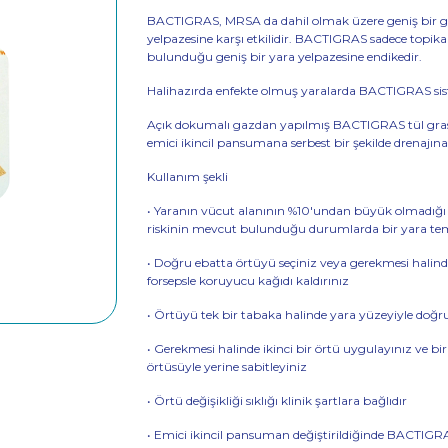
BACTIGRAS, MRSA da dahil olmak üzere geniş bir gr
yelpazesine karşı etkilidir. BACTIGRAS sadece topika
bulunduğu geniş bir yara yelpazesine endikedir.
Halihazırda enfekte olmuş yaralarda BACTIGRAS sistemi
Açık dokumalı gazdan yapılmış BACTIGRAS tül gras 
emici ikincil pansumana serbest bir şekilde drenajına 
Kullanım şekli
• Yaranın vücut alanının %10'undan büyük olmadığı 
riskinin mevcut bulunduğu durumlarda bir yara tem
• Doğru ebatta örtüyü seçiniz veya gerekmesi halinde 
forsepsle koruyucu kağıdı kaldırınız
• Örtüyü tek bir tabaka halinde yara yüzeyiyle doğr
• Gerekmesi halinde ikinci bir örtü uygulayınız ve 
örtüsüyle yerine sabitleyiniz
• Örtü değişikliği sıklığı klinik şartlara bağlıdır
• Emici ikincil pansuman değiştirildiğinde BACTIGRAS