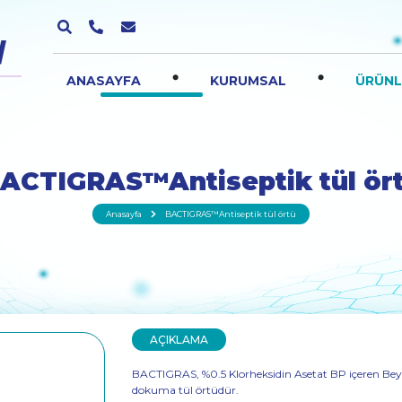
.
.
ANASAYFA
KURUMSAL
ÜRÜNL
ACTIGRAS™Antiseptik tül ör
Anasayfa
BACTIGRAS™Antiseptik tül örtü
AÇIKLAMA
BACTIGRAS, %0.5 Klorheksidin Asetat BP içeren Bey
dokuma tül örtüdür.