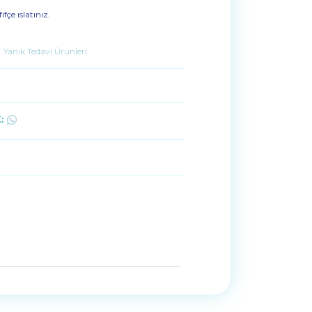
fçe ıslatınız.
Yanık Tedavi Ürünleri
: