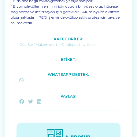
¨Birbirine bağlı mikro gözenek yapıya sahiptir.
¨Biyomoleküllerin emilimi için uygun bir yüzey olup hücresel
bağlanma ve infiltrasyon için gereklidir ¨Alüminyum oksitten
oluşmaktadır. ¨PEG işleminde oküloplastik protez için tavsiye
edilmektedir.
KATEGORİLER:
Göz Sarf Malzemeleri
,
Oküloplasti Ürünler
ETİKET:
WHATSAPP DESTEK:
PAYLAŞ:
BROŞÜR