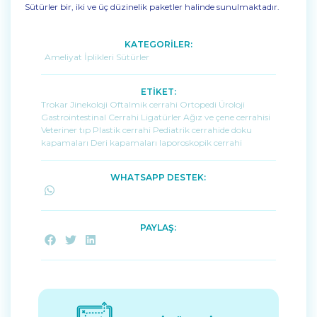
Sütürler bir, iki ve üç düzinelik paketler halinde sunulmaktadır.
KATEGORİLER:
Ameliyat İplikleri Sütürler
ETİKET:
Trokar Jinekoloji Oftalmik cerrahi Ortopedi Üroloji
Gastrointestinal Cerrahi Ligatürler Ağız ve çene cerrahisi
Veteriner tıp Plastik cerrahi Pediatrik cerrahide doku
kapamaları Deri kapamaları laporoskopik cerrahi
WHATSAPP DESTEK:
PAYLAŞ: