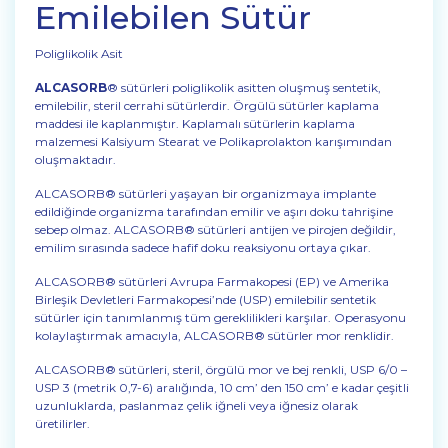
Emilebilen Sütür
Poliglikolik Asit
ALCASORB
® sütürleri poliglikolik asitten oluşmuş sentetik,
emilebilir, steril cerrahi sütürlerdir. Örgülü sütürler kaplama
maddesi ile kaplanmıştır. Kaplamalı sütürlerin kaplama
malzemesi Kalsiyum Stearat ve Polikaprolakton karışımından
oluşmaktadır.
ALCASORB® sütürleri yaşayan bir organizmaya implante
edildiğinde organizma tarafından emilir ve aşırı doku tahrişine
sebep olmaz. ALCASORB® sütürleri antijen ve pirojen değildir,
emilim sırasında sadece hafif doku reaksiyonu ortaya çıkar.
ALCASORB® sütürleri Avrupa Farmakopesi (EP) ve Amerika
Birleşik Devletleri Farmakopesi’nde (USP) emilebilir sentetik
sütürler için tanımlanmış tüm gereklilikleri karşılar. Operasyonu
kolaylaştırmak amacıyla, ALCASORB® sütürler mor renklidir.
ALCASORB® sütürleri, steril, örgülü mor ve bej renkli, USP 6/0 –
USP 3 (metrik 0,7-6) aralığında, 10 cm’ den 150 cm’ e kadar çeşitli
uzunluklarda, paslanmaz çelik iğneli veya iğnesiz olarak
üretilirler.