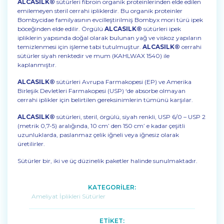
ALCASILK®
sütürleri fibroin organik proteinlerinden elde edilen
emilemeyen steril cerrahi ipliklerdir. Bu organik proteinler
Bombycidae familyasının evcilleştirilmiş Bombyx mori türü ipek
böceğinden elde edilir. Örgülü
ALCASILK®
sütürleri ipek
ipliklerin yapısında doğal olarak bulunan yağ ve viskoz yapıların
temizlenmesi için işleme tabi tutulmuştur.
ALCASILK®
cerrahi
sütürler siyah renktedir ve mum (KAHLWAX 1540) ile
kaplanmıştır.
ALCASILK®
sütürleri Avrupa Farmakopesi (EP) ve Amerika
Birleşik Devletleri Farmakopesi (USP) ‘de absorbe olmayan
cerrahi iplikler için belirtilen gereksinimlerin tümünü karşılar.
ALCASILK®
sütürleri, steril, örgülü, siyah renkli, USP 6/0 – USP 2
(metrik 0,7-5) aralığında, 10 cm’ den 150 cm’ e kadar çeşitli
uzunluklarda, paslanmaz çelik iğneli veya iğnesiz olarak
üretilirler.
Sütürler bir, iki ve üç düzinelik paketler halinde sunulmaktadır.
KATEGORİLER:
Ameliyat İplikleri Sütürler
ETİKET: