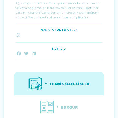
Ağız ve çene cerrahisi Genel yumuşak doku kapamaları
ve/veya bağlamaları Kardiyovasküler cerrahi Ligatürler
Oftalmik cerrahi Genel cerrahi Jinekoloji /kadın doğum
Nöroloji Gastrointestinal cerrahi cerrahi iplik sütür
WHATSAPP DESTEK:
PAYLAŞ:
TEKNİK ÖZELLİKLER
BROŞÜR