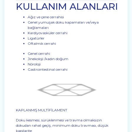
KULLANIM ALANLARI
Ağız ve çene cerrahisi
Genel yumuşak doku kapamaları ve/veya
bağlamaları
Kardiyovasküler cerrahi
Ligatürler
Oftalmik cerrahi
Genel cerrahi
Jinekoloji /kadın doğum
Nöroloji
Gastrointestinal cerrahi
KAPLANMIŞ MULTİFİLAMENT
Doku kesmesi, sürüklenmesi ve travma olmaksızın
dokudan rahat geçiş, minimum doku travması, düşük
kapilarite