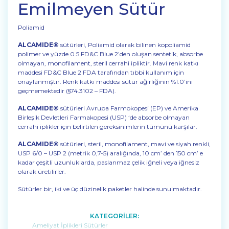
Emilmeyen Sütür
Poliamid
ALCAMIDE®
sütürleri, Poliamid olarak bilinen kopoliamid
polimer ve yüzde 0.5 FD&C Blue 2’den oluşan sentetik, absorbe
olmayan, monofilament, steril cerrahi ipliktir. Mavi renk katkı
maddesi FD&C Blue 2 FDA tarafından tıbbi kullanım için
onaylanmıştır. Renk katkı maddesi sütür ağırlığının %1.0’ini
geçmemektedir (§74.3102 – FDA).
ALCAMIDE®
sütürleri Avrupa Farmokopesi (EP) ve Amerika
Birleşik Devletleri Farmakopesi (USP) ‘de absorbe olmayan
cerrahi iplikler için belirtilen gereksinimlerin tümünü karşılar.
ALCAMIDE®
sütürleri, steril, monofilament, mavi ve siyah renkli,
USP 6/0 – USP 2 (metrik 0,7-5) aralığında, 10 cm’ den 150 cm’ e
kadar çeşitli uzunluklarda, paslanmaz çelik iğneli veya iğnesiz
olarak üretilirler.
Sütürler bir, iki ve üç düzinelik paketler halinde sunulmaktadır.
KATEGORİLER:
Ameliyat İplikleri Sütürler