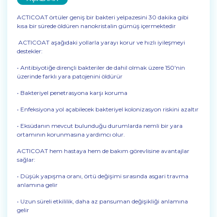
ACTICOAT örtüler geniş bir bakteri yelpazesini 30 dakika gibi
kısa bir sürede öldüren nanokristalin gümüş içermektedir
ACTICOAT aşağıdaki yollarla yarayı korur ve hızlı iyileşmeyi
destekler:
• Antibiyotiğe dirençli bakteriler de dahil olmak üzere 150'nin
üzerinde farklı yara patojenini öldürür
• Bakteriyel penetrasyona karşı koruma
• Enfeksiyona yol açabilecek bakteriyel kolonizasyon riskini azaltır
• Eksüdanın mevcut bulunduğu durumlarda nemli bir yara
ortamının korunmasına yardımcı olur.
ACTICOAT hem hastaya hem de bakım görevlisine avantajlar
sağlar:
• Düşük yapışma oranı, örtü değişimi sırasında asgari travma
anlamına gelir
• Uzun süreli etkililik, daha az pansuman değişikliği anlamına
gelir